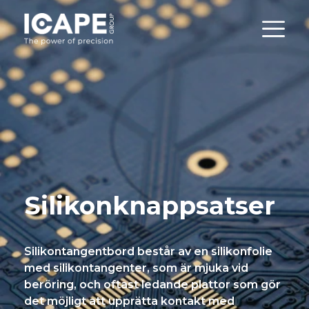
Silikonknappsatser
Silikontangentbord består av en silikonfolie
med silikontangenter, som är mjuka vid
beröring, och oftast ledande plattor som gör
det möjligt att upprätta kontakt med