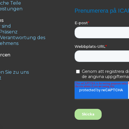
che Teile
leistungen
ns
 sind
 Präsenz
e Verantwortung des
nehmens
rcen
 Sie zu uns
t