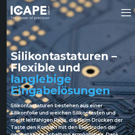
Silikontastaturen –
Flexible und
langlebige
Eingabelösungen
Silikontastaturen bestehen aus einer
Silikonfolie und weichen Silikontasten und
meist leitfähigen Pads, die beim Drücken der
Taste den Kontakt mit den Elektroden der
gedbetätigte Schaltung ermöglichen. Dank