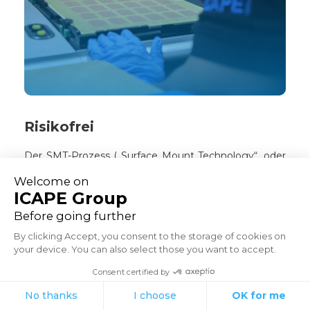
Risikofrei
Der SMT-Prozess („Surface Mount Technology“, oder
Oberflächen montierte Bauelemente) nutzt die
Barcode-Komponentenprüfung bei der Bestückung
zur passiven Komponenten- validierung und der AOI-
Prüfung (Automatisierte optische Inspektion). Dies
ermöglicht eine schnelle und genaue Überprüfung
Ihrer Leiterplatten/A.