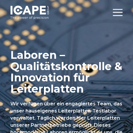
Laboren –
Qualitätskontrolle &
Innovation für
Leiterplatten
Wir verfügen über ein engagiertes Team, das
unser hauseigenes Leiterplatten-Testlabor
verwaltet. Täglich werden hier Leiterplatten
unserer Partnerbetriebe geprüft. Dieses
hochmoderne Laboren ermöglicht es uns, die