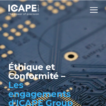
Éthique et
Conformité –
Les
engagements
d'ICAPE Group