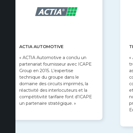
ACTIA AUTOMOTIVE
T
« ACTIA Automotive a conclu un
«
partenariat fournisseur avec ICAPE
t
Group en 2015. L’expertise
a
technique du groupe dans le
c
domaine des circuits imprimés, la
c
réactivité des interlocuteurs et la
e
compétitivité tarifaire font d’ICAPE
n
un partenaire stratégique. »
p
E