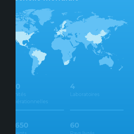
4
40
Laboratoires
Unités
opérationnelles
3650
60
Clients
Pays livrés