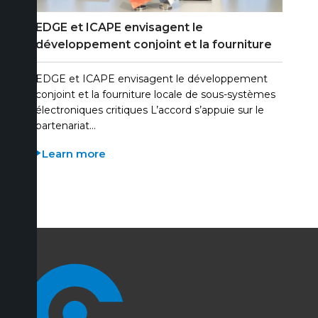
EDGE et ICAPE envisagent le
développement conjoint et la fourniture
locale de sous-systèmes électroniques
critiques
EDGE et ICAPE envisagent le développement
conjoint et la fourniture locale de sous-systèmes
électroniques critiques L’accord s’appuie sur le
partenariat…
Learn more