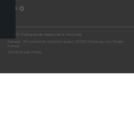
©2023
Politiques de respect de la vie privée
Adresse : 33 Avenue du Général Leclerc, 92260 Fontenay-aux-Roses -
France
Alimenté par Aressy