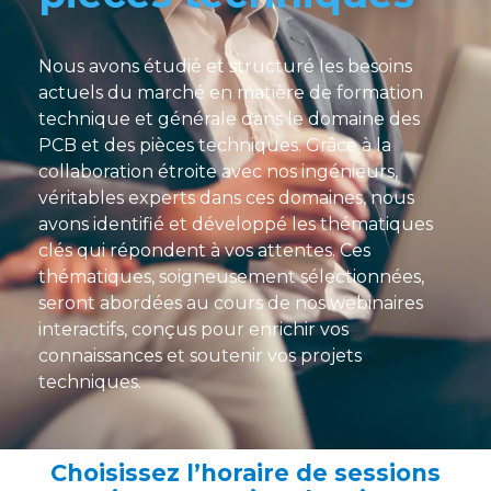
Nous avons étudié et structuré les besoins
actuels du marché en matière de formation
technique et générale dans le domaine des
PCB et des pièces techniques. Grâce à la
collaboration étroite avec nos ingénieurs,
véritables experts dans ces domaines, nous
avons identifié et développé les thématiques
clés qui répondent à vos attentes. Ces
thématiques, soigneusement sélectionnées,
seront abordées au cours de nos webinaires
interactifs, conçus pour enrichir vos
connaissances et soutenir vos projets
techniques.
Choisissez l’horaire de sessions