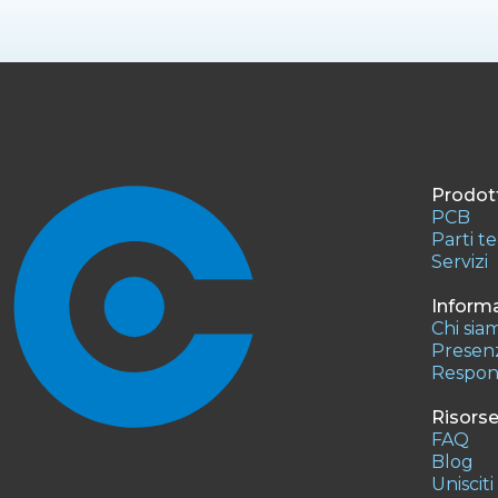
Prodott
PCB
Parti t
Servizi
Informa
Chi sia
Presenz
Respons
Risors
FAQ
Blog
Unisciti