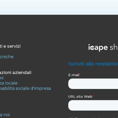
i e servizi
ecniche
zioni aziendali
mo
a locale
abilità sociale d'impresa
e
 a noi