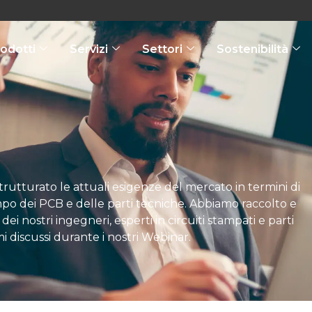
odotti
Servizi
Settori
Sostenibilità
trutturato le attuali esigenze del mercato in termini di
po dei PCB e delle parti tecniche. Abbiamo raccolto e
ei nostri ingegneri, esperti in circuiti stampati e parti
mi discussi durante i nostri Webinar.