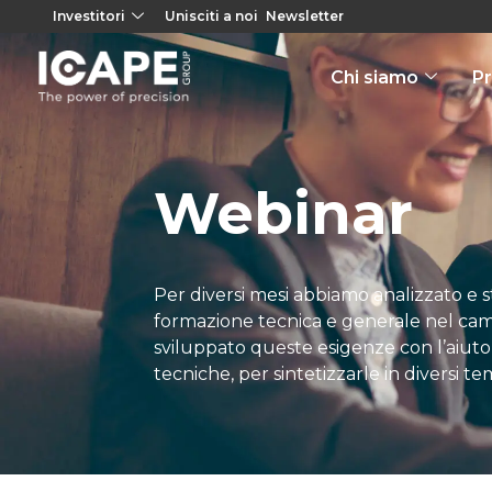
Investitori
Unisciti a noi
Newsletter
Chi siamo
Pr
Webinar
Per diversi mesi abbiamo analizzato e s
formazione tecnica e generale nel cam
sviluppato queste esigenze con l’aiuto d
tecniche, per sintetizzarle in diversi te