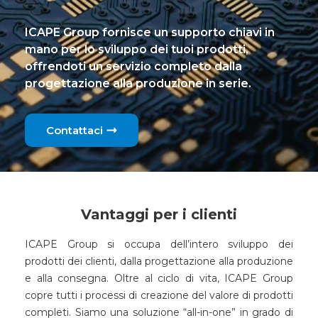
ICAPE Group fornisce un supporto chiavi in
mano per lo sviluppo dei tuoi prodotti,
offrendoti un servizio completo dalla
progettazione alla produzione in serie.
Contattaci
Vantaggi per i clienti
ICAPE Group si occupa dell’intero sviluppo dei
prodotti dei clienti, dalla progettazione alla produzione
e alla consegna. Oltre al ciclo di vita, ICAPE Group
copre tutti i processi di creazione del valore di prodotti
completi. Siamo una soluzione “all-in-one” in grado di