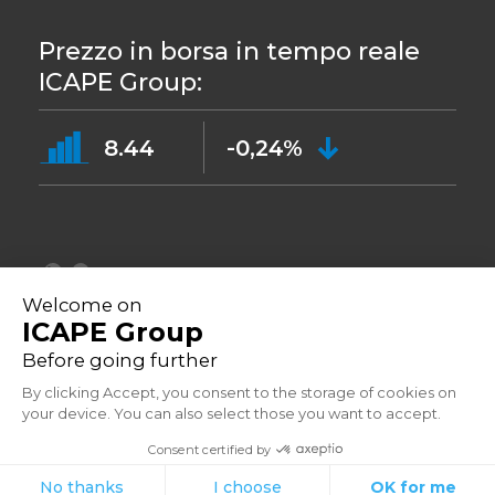
Prezzo in borsa in tempo reale
ICAPE Group:
8.44
-0,24%
©2023
Informative sulla privacy
Indirizzo: 33 Avenue du Général Leclerc, 92260 Fontenay-aux-Roses -
Francia
Powered by Aressy