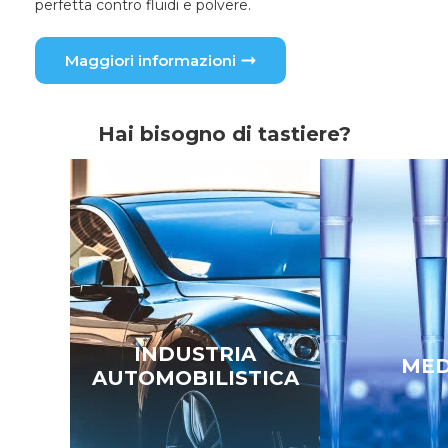
perfetta contro fluidi e polvere.
Maggiori informazioni
Hai bisogno di tastiere?
INDUSTRIA
ALE
MED
AUTOMOBILISTICA