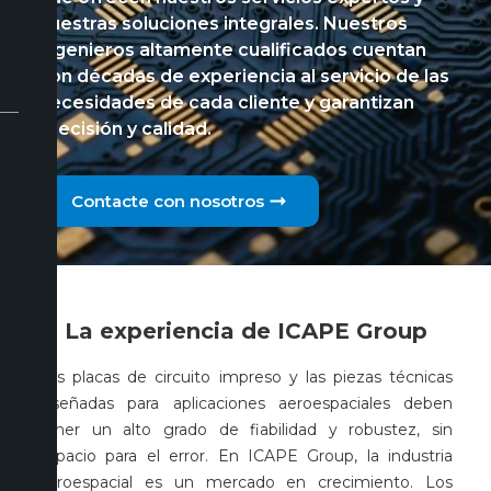
nuestras soluciones integrales. Nuestros
ingenieros altamente cualificados cuentan
con décadas de experiencia al servicio de las
necesidades de cada cliente y garantizan
precisión y calidad.
Contacte con nosotros
La experiencia de ICAPE Group
Las placas de circuito impreso y las piezas técnicas
diseñadas para aplicaciones aeroespaciales deben
tener un alto grado de fiabilidad y robustez, sin
espacio para el error. En ICAPE Group, la industria
aeroespacial es un mercado en crecimiento. Los