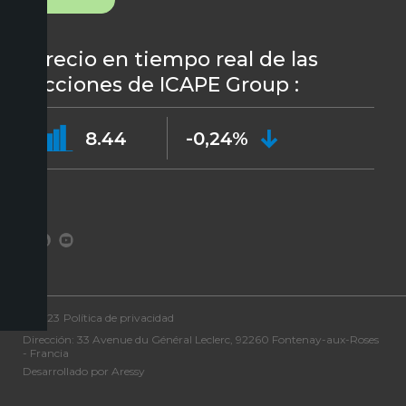
Precio en tiempo real de las
acciones de ICAPE Group :
8.44
-0,24%
©2023
Política de privacidad
Dirección: 33 Avenue du Général Leclerc, 92260 Fontenay-aux-Roses
- Francia
Desarrollado por Aressy