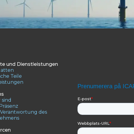
te und Dienstleistungen
latten
che Teile
leistungen
ns
 sind
 Präsenz
e Verantwortung des
nehmens
rcen