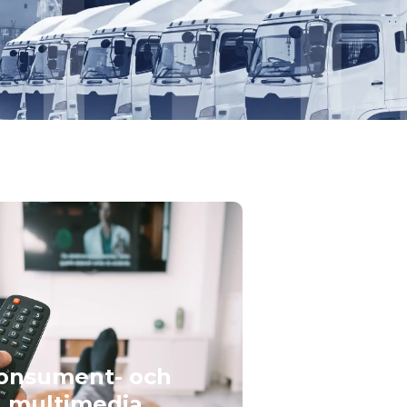
onsument- och
multimedia