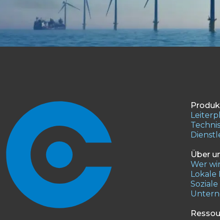
Produk
Leiterp
Technis
Dienst
Über u
Wer wir
Lokale
Sozial
Unter
Ressou