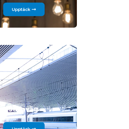
Upptäck
Järnväg
Upptäck