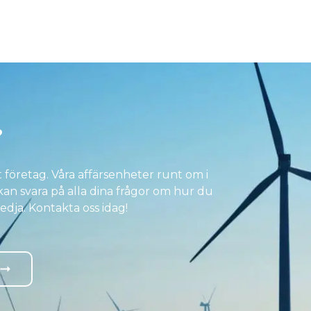
?
 företag. Våra affärsenheter runt om i
n svara på alla dina frågor om hur du
edja. Kontakta oss idag!