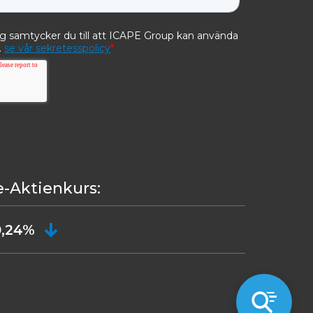
e-Aktienkurs:
0,24%