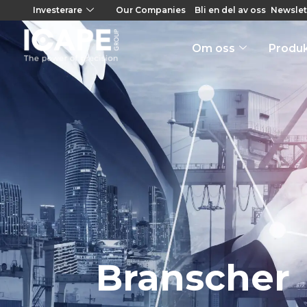
Investerare
Our Companies
Bli en del av oss
Newslet
Om oss
Produ
Branscher