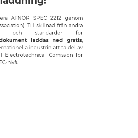
dladdning!
icera AFNOR SPEC 2212 genom
ciation). Till skillnad från andra
tioner och standarder för
okument laddas ned gratis
,
rnationella industrin att ta del av
al Electrotechnical Comission
för
EC-nivå.