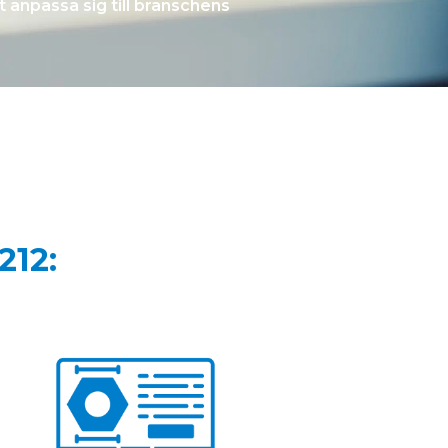
t anpassa sig till branschens
212: