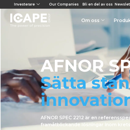
Investerare
Our Companies
Bli en del av oss
Newslet
Om oss
Produ
AFNOR SP
Sätta sta
innovatio
AFNOR SPEC 2212 är en referensspeci
framåtblickande lösningar inom kret