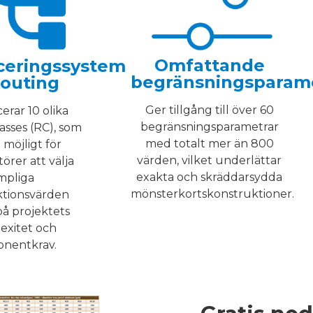
Omfattande
iceringssystem
begränsningsparam
routing
Ger tillgång till över 60
erar 10 olika
begränsningsparametrar
asses (RC), som
med totalt mer än 800
 möjligt för
värden, vilket underlättar
örer att välja
exakta och skräddarsydda
mpliga
mönsterkortskonstruktioner.
ktionsvärden
på projektets
exitet och
nentkrav.