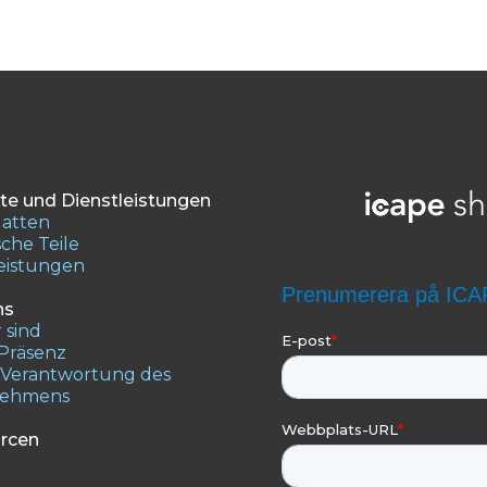
te und Dienstleistungen
latten
che Teile
leistungen
ns
 sind
 Präsenz
e Verantwortung des
nehmens
rcen