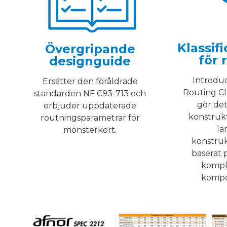
Klassif
Övergripande
för 
designguide
Introduc
Ersätter den föråldrade
Routing
Cl
standarden NF C93-713 och
gör det
erbjuder uppdaterade
konstrukt
routningsparametrar för
lä
mönsterkort.
konstru
baserat 
kompl
kompo