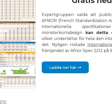
Gratis ne
Expertgruppen valde att publ
AFNOR (French Standardization Asso
internationella specifika
mönsterkortsdesign
kan detta d
vilket underlättar för hela den inte
det. Nyligen röstade
Internation
främjandet av Afnor Spec 2212 på I
Ladda ner här
212: