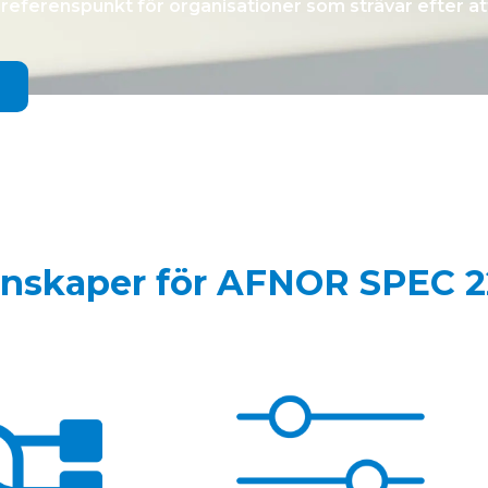
tig referenspunkt för organisationer som strävar efter at
enskaper för AFNOR SPEC 2