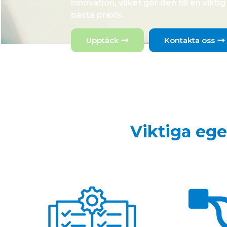
innovation, vilket gör den till en vik
bästa praxis.
Upptäck
Kontakta oss
Viktiga eg