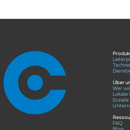
Produk
Leiterp
Technis
Dienst
Über u
Wer wir
Lokale
Sozial
Unter
Ressou
FAQ
Blog