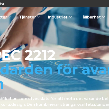
ter
kter
Tjänster
Industrier
Hållbarhet
EC 2212
ndarden för av
n
fikation som utvecklats för att möta det växande beh
skortsdesign. Den kombinerar stränga kvalitetsstand