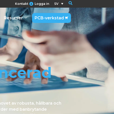
Kontakt
Logga in
SV
Resurser
PCB-verkstad
ancerad
ovet av robusta, hållbara och
arder med banbrytande