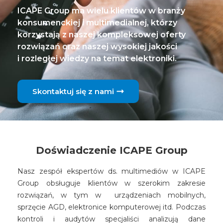
ICAPE Group ma wielu klientów w branży
konsumenckiej i multimedialnej, którzy
korzystają z naszej kompleksowej oferty
rozwiązań oraz naszej wysokiej jakości
i rozległej wiedzy na temat elektroniki.
Skontaktuj się z nami
Doświadczenie ICAPE Group
Nasz zespół ekspertów ds. multimediów w ICAPE
Group obsługuje klientów w szerokim zakresie
rozwiązań, w tym w urządzeniach mobilnych,
sprzęcie AGD, elektronice komputerowej itd. Podczas
kontroli i audytów specjaliści analizują dane