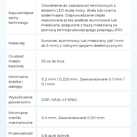
Oświetlenie do zastosowań termicznych z
diodami LED dużej mocy. Biała lub czarna
Najważniejsze
soldermaska. Odprowadzanie ciepła
cechy
realizowane przez podłoże aluminiowe lub
technologii
miedziane, połączone z bazą miedzianą za
pomocą termoprzewodzącego prepregu (PP)
Surowiec aluminiowy lub miedziany (od 1 mm
Materiały
do 3 mm) z różnymi opcjami dielektrycznymi.
Grubość
miedzi
1/2 oz do 6 oz.
bazowej
Minimalna
0,2 mm / 0,225 mm. Zaawansowane 0,1 mm /
ścieżka i
0,1 mm
odstępy
Wykończenie
OSP, HASL-LF ENIG.
powierzchni
Minimalne
wiertło
0,4 mm, Zaawansowane 0,30 mm
mechaniczne
Przewodność
0,8 do 8 W/m/K