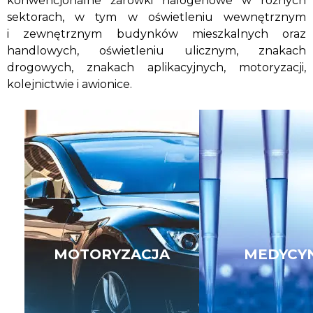
konwencjonalne żarówki halogenowe w różnych
sektorach, w tym w oświetleniu wewnętrznym
i zewnętrznym budynków mieszkalnych oraz
handlowych, oświetleniu ulicznym, znakach
drogowych, znakach aplikacyjnych, motoryzacji,
kolejnictwie i awionice.
MOTORYZACJA
MEDYCY
A