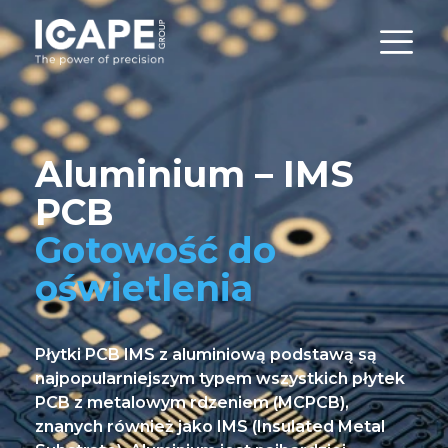
Aluminium – IMS
PCB
Gotowość do
oświetlenia
Płytki PCB IMS z aluminiową podstawą są
najpopularniejszym typem wszystkich płytek
PCB z metalowym rdzeniem (MCPCB),
znanych również jako IMS (Insulated Metal