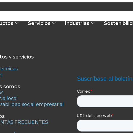
uctos
Servicios
Industrias
Sostenibili
os y servicios
técnicas
os
s somos
os
ia local
abilidad social empresarial
os
NTAS FRECUENTES