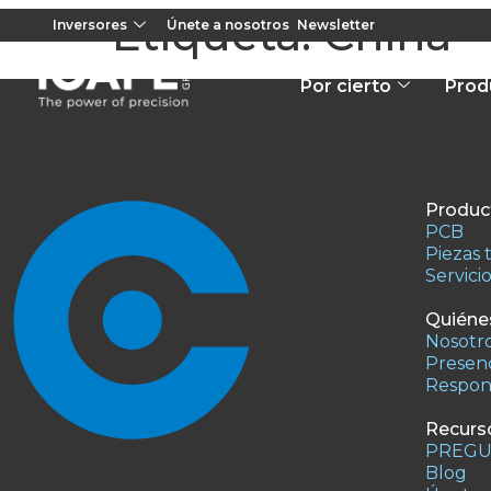
Etiqueta:
China
Inversores
Únete a nosotros
Newsletter
Por cierto
Prod
Product
PCB
Piezas 
Servici
Quiéne
Nosotr
Presenc
Respons
Recurs
PREGU
Blog