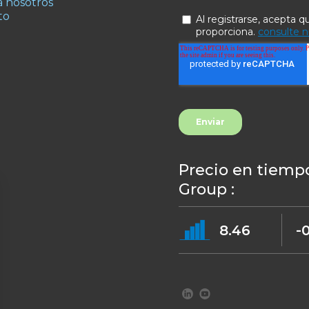
 nosotros
to
Precio en tiempo
Group :
8.46
-