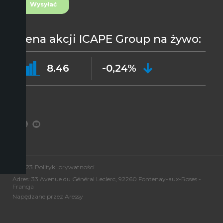
Cena akcji ICAPE Group na żywo:
8.46
-0,24%
©2023
Polityki prywatności
Adres: 33 Avenue du Général Leclerc, 92260 Fontenay-aux-Roses -
Francja
Napędzane przez Aressy