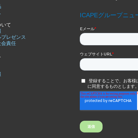
品
ス
ついて
報
ルプレゼンス
社会責任
ス
報