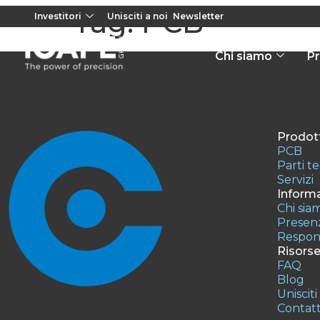
Tag:
PCB
Investitori
Unisciti a noi
Newsletter
Chi siamo
Pr
Prodott
PCB
Parti t
Servizi
Informa
Chi sia
Presenz
Respons
Risors
FAQ
Blog
Unisciti
Contatt