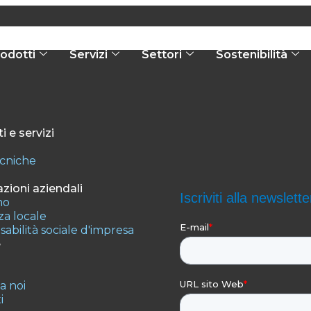
odotti
Servizi
Settori
Sostenibilità
i e servizi
ecniche
zioni aziendali
mo
a locale
abilità sociale d'impresa
e
 a noi
i