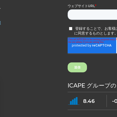
ス
報
ICAPE グループ
8.46
-