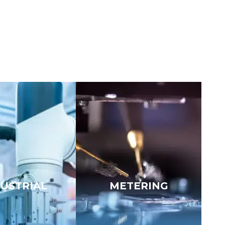
ド
USTRIAL
METERING