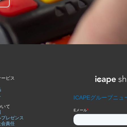
サービス
品
ス
ついて
報
ルプレゼンス
社会責任