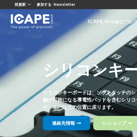
投資家
参加する
Newsletter
ICAPE Groupについ
シリコンキ
シリコンキーボードは、ソフトタッチのシ
触が可能になる導電性パッドを含むシリコ
り、キーは元の位置に戻ります。
連絡先情報
C-ショップ