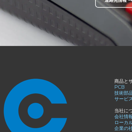
連絡先情報
商品と
PCB
技術部
サービ
当社に
会社情
ローカ
企業の