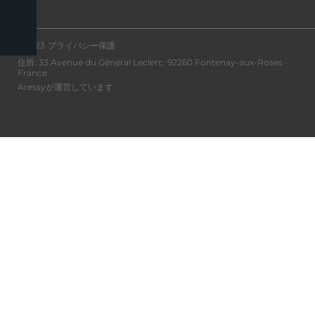
©2023
プライバシー保護
住所: 33 Avenue du Général Leclerc, 92260 Fontenay-aux-Roses -
France
Aressyが運営しています