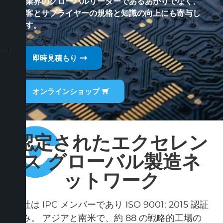
は業界のグローバルリーダーであるあかりでなく、
顧客とサプライヤーの規格と知識の向上にも寄与し
ます。
即時見積もり
オンラインショップ
認定されたエクセレン
ス グローバル製造ネ
ットワーク
弊社は IPC メンバーであり ISO 9001: 2015 認証
済み。 アジアと南米で、約 88 の戦略的工場の