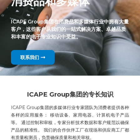
消费品和多媒体
ICAPE Group集团在消费品和多媒体行业中拥有大量
客户，这些客户从我们的一站式解决方案、卓越品质
和丰富的电子专业知识中受益。
联系我们
ICAPE Group集团的专长知识
ICAPE Group集团的多媒体行业专家团队为消费者提供各种
各样的应用服务： 移动设备、家用电器、计算机电子产品
等。 通过控制和审核，专家分析技术数据和客户规范以确保
产品的精准性。 我们的合作伙伴工厂在现场和供应商工厂都
有质量检测员，负责确保质量和相关审核。