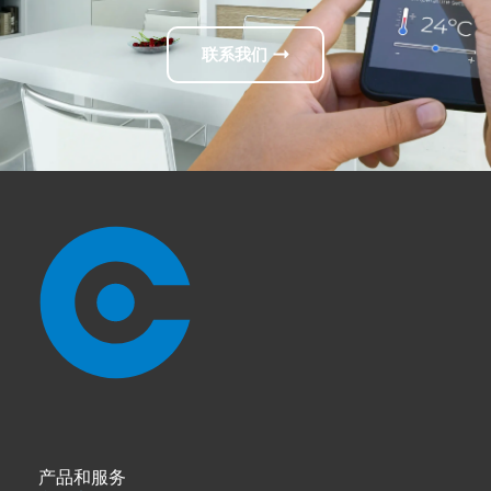
联系我们
产品和服务