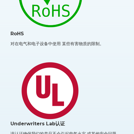
RoHS
对在电气和电子设备中使用 某些有害物质的限制。
Underwriters Lab认证
该认证确保我们的产品不会引起电气火灾 或其他安全问题。