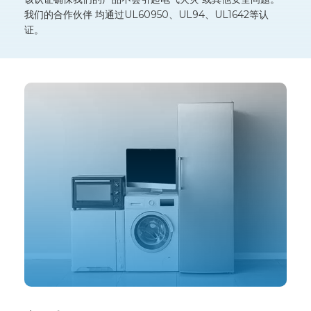
我们的合作伙伴 均通过UL60950、UL94、UL1642等认
证。