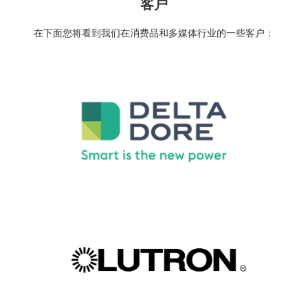
客户
在下面您将看到我们在消费品和多媒体行业的一些客户：