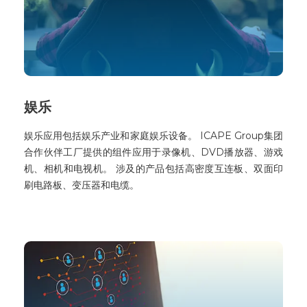
娱乐
娱乐应用包括娱乐产业和家庭娱乐设备。 ICAPE Group集团
合作伙伴工厂提供的组件应用于录像机、DVD播放器、游戏
机、相机和电视机。 涉及的产品包括高密度互连板、双面印
刷电路板、变压器和电缆。