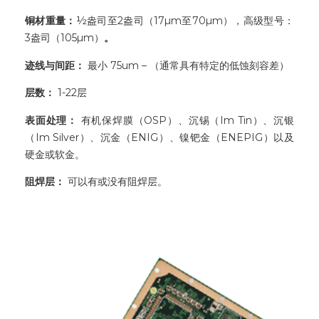
铜材重量：
½盎司至2盎司（17µm至70µm），高级型号：
3盎司（105µm）
。
迹线与间距：
最小 75um – （通常具有特定的低蚀刻容差）
层数：
1-22层
表面处理：
有机保焊膜（OSP）、沉锡（Im Tin）、沉银
（Im Silver）、沉金（ENIG）、镍钯金（ENEPIG）以及
硬金或软金。
阻焊层：
可以有或没有阻焊层。