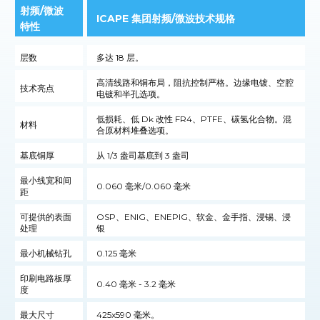
射频/微波
ICAPE 集团射频/微波技术规格
特性
层数
多达 18 层。
高清线路和铜布局，阻抗控制严格。边缘电镀、空腔
技术亮点
电镀和半孔选项。
低损耗、低 Dk 改性 FR4、PTFE、碳氢化合物。混
材料
合原材料堆叠选项。
基底铜厚
从 1/3 盎司基底到 3 盎司
最小线宽和间
0.060 毫米/0.060 毫米
距
可提供的表面
OSP、ENIG、ENEPIG、软金、金手指、浸锡、浸
处理
银
最小机械钻孔
0.125 毫米
印刷电路板厚
0.40 毫米 - 3.2 毫米
度
最大尺寸
425x590 毫米。