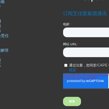
路板
件
们
们
布
会责任
题解答
们
式