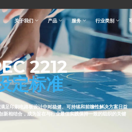
关于我们
产品
服务
行业类别
EC 2212
设定标准
范，旨在满足印刷电路板设计中对稳健、可持续和前瞻性解决方案日益
创新相结合，成为旨在与行业最佳实践保持一致的组织的关键