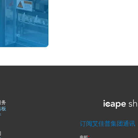
服务
路板
件
们