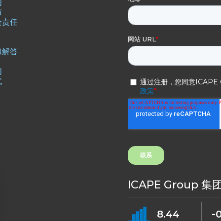
们
布
会责任
题解答
们
式
ICAPE Group
8.44
-