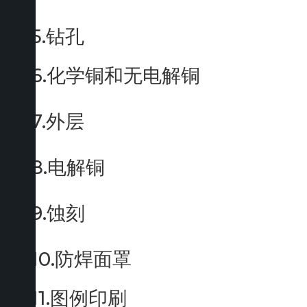
5.钻孔
6.化学铜和无电解铜
7.外层
8.电解铜
9.蚀刻
10.防焊面罩
11.图例印刷